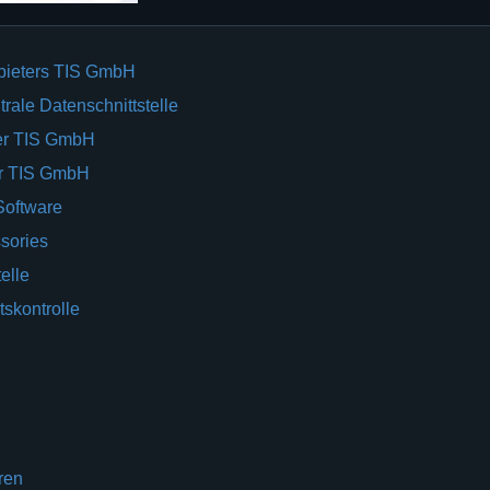
bieters TIS GmbH
rale Datenschnittstelle
er TIS GmbH
er TIS GmbH
Software
sories
elle
tskontrolle
ren