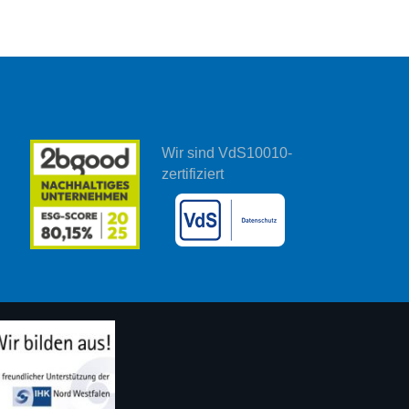
Wir sind VdS10010-
zertifiziert