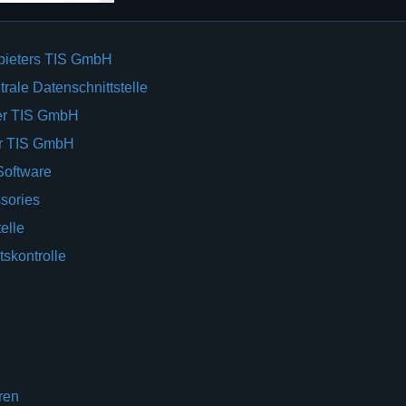
bieters TIS GmbH
rale Datenschnittstelle
er TIS GmbH
er TIS GmbH
Software
sories
elle
tskontrolle
ren