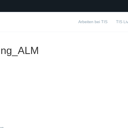
Arbeiten bei TIS
TIS Li
fung_ALM