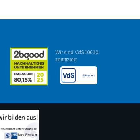
Wir sind VdS10010-
zertifiziert