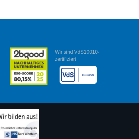
Wir sind VdS10010-
zertifiziert