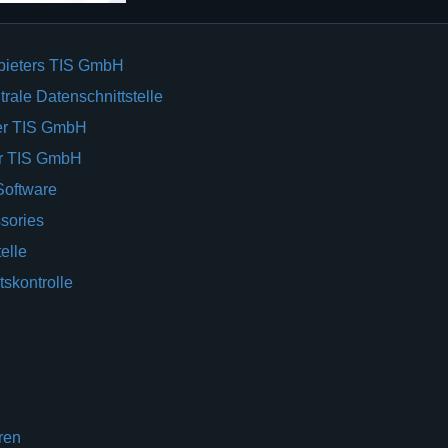
bieters TIS GmbH
rale Datenschnittstelle
er TIS GmbH
er TIS GmbH
Software
sories
elle
tskontrolle
ren