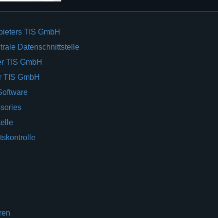
bieters TIS GmbH
rale Datenschnittstelle
er TIS GmbH
er TIS GmbH
Software
sories
elle
tskontrolle
ren