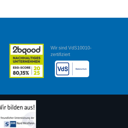
Wir sind VdS10010-
zertifiziert