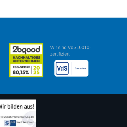
Wir sind VdS10010-
zertifiziert