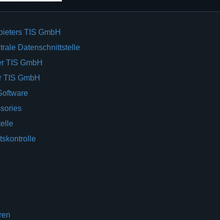
bieters TIS GmbH
rale Datenschnittstelle
er TIS GmbH
er TIS GmbH
Software
sories
elle
tskontrolle
ren