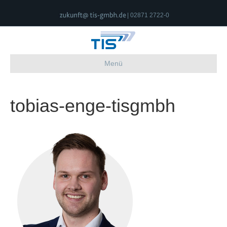
| 02871 2722-0
Menü
tobias-enge-tisgmbh