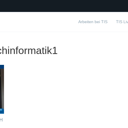
Arbeiten bei TIS
TIS Li
chinformatik1
bH