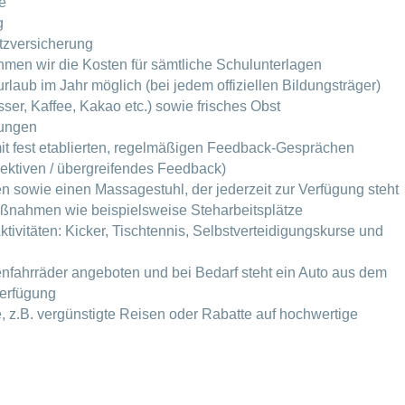
e
g
tzversicherung
men wir die Kosten für sämtliche Schulunterlagen
rlaub im Jahr möglich (bei jedem offiziellen Bildungsträger)
er, Kaffee, Kakao etc.) sowie frisches Obst
dungen
it fest etablierten, regelmäßigen Feedback-Gesprächen
ektiven / übergreifendes Feedback)
sowie einen Massagestuhl, der jederzeit zur Verfügung steht
ßnahmen wie beispielsweise Steharbeitsplätze
tivitäten: Kicker, Tischtennis, Selbstverteidigungskurse und
enfahrräder angeboten und bei Bedarf steht ein Auto aus dem
Verfügung
e, z.B. vergünstigte Reisen oder Rabatte auf hochwertige