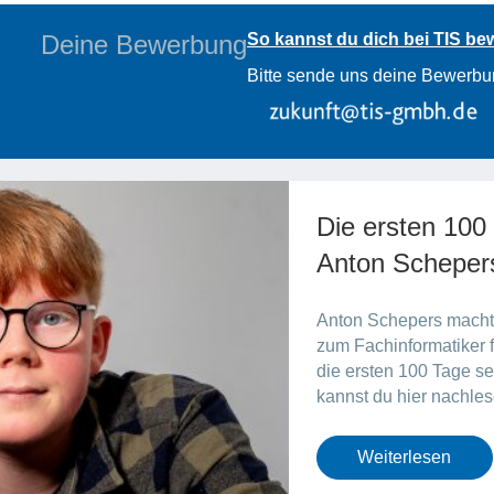
Deine Bewerbung
So kannst du dich bei TIS b
Bitte sende uns deine Bewerbu
Die ersten 100
Anton Schepers
Anton Schepers macht 
zum Fachinformatiker f
die ersten 100 Tage se
kannst du hier nachles
Weiterlesen