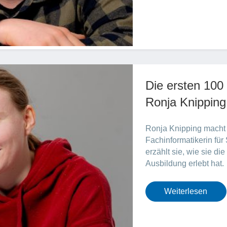
Die ersten 100
Ronja Knipping 
Ronja Knipping macht 
Fachinformatikerin für
erzählt sie, wie sie di
Ausbildung erlebt hat.
Weiterlesen