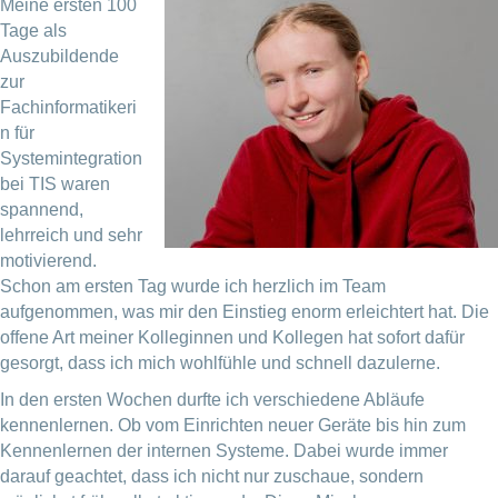
Meine ersten 100
Tage als
Auszubildende
zur
Fachinformatikeri
n für
Systemintegration
bei TIS waren
spannend,
lehrreich und sehr
motivierend.
Schon am ersten Tag wurde ich herzlich im Team
aufgenommen, was mir den Einstieg enorm erleichtert hat. Die
offene Art meiner Kolleginnen und Kollegen hat sofort dafür
gesorgt, dass ich mich wohlfühle und schnell dazulerne.
In den ersten Wochen durfte ich verschiedene Abläufe
kennenlernen. Ob vom Einrichten neuer Geräte bis hin zum
Kennenlernen der internen Systeme. Dabei wurde immer
darauf geachtet, dass ich nicht nur zuschaue, sondern