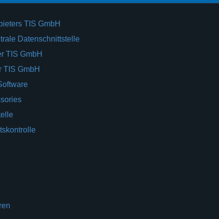
bieters TIS GmbH
rale Datenschnittstelle
er TIS GmbH
er TIS GmbH
Software
sories
elle
tskontrolle
ren