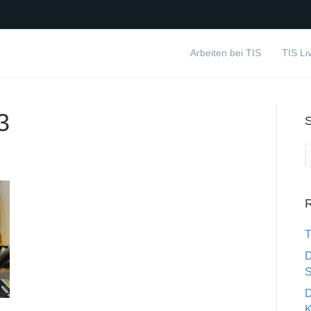
Arbeiten bei TIS
TIS Li
3
R
T
D
S
D
K