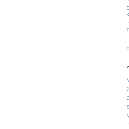
D
K
D
T
A
M
J
D
S
M
F