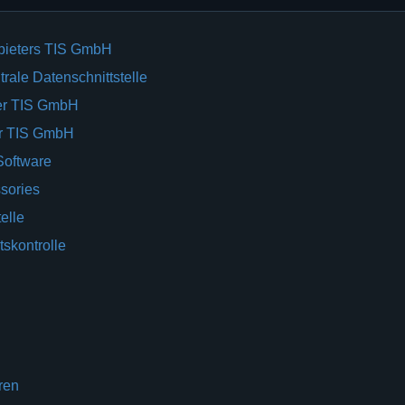
bieters TIS GmbH
rale Datenschnittstelle
er TIS GmbH
er TIS GmbH
Software
sories
elle
tskontrolle
ren