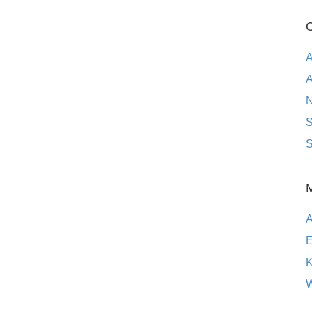
C
A
A
S
S
E
K
W