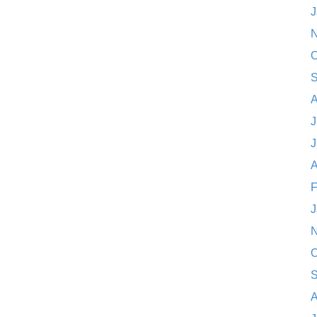
J
N
O
S
A
J
J
A
F
J
N
O
S
A