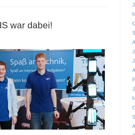
J
N
IS war dabei!
O
S
A
J
J
A
F
J
N
O
S
A