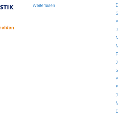
D
Weiterlesen
S
A
J
M
M
F
J
S
A
S
J
M
D