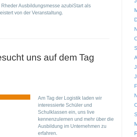
J
r Rheder Ausbildungsmesse azubiStart als
M
eistert von der Veranstaltung.
D
N
O
S
esucht uns auf dem Tag
A
J
J
F
N
Am Tag der Logistik laden wir
interessierte Schüler und
O
Schulklassen ein, uns live
S
kennenzulernen und mehr über die
M
Ausbildung im Unternehmen zu
erfahren.
F