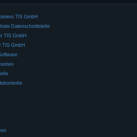
bieters TIS GmbH
rale Datenschnittstelle
er TIS GmbH
er TIS GmbH
Software
sories
elle
tskontrolle
ren