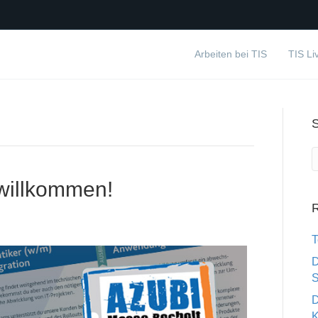
Arbeiten bei TIS
TIS Li
willkommen!
R
T
D
S
D
K