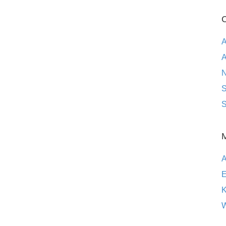
C
A
A
S
S
E
K
W