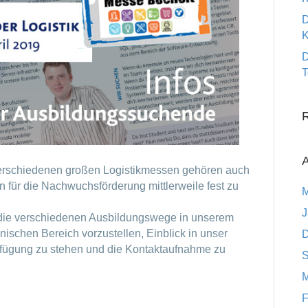
D
K
D
T
A
verschiedenen großen Logistikmessen gehören auch
n für die Nachwuchsförderung mittlerweile fest zu
M
J
n die verschiedenen Ausbildungswege in unserem
ischen Bereich vorzustellen, Einblick in unser
D
erfügung zu stehen und die Kontaktaufnahme zu
S
M
F