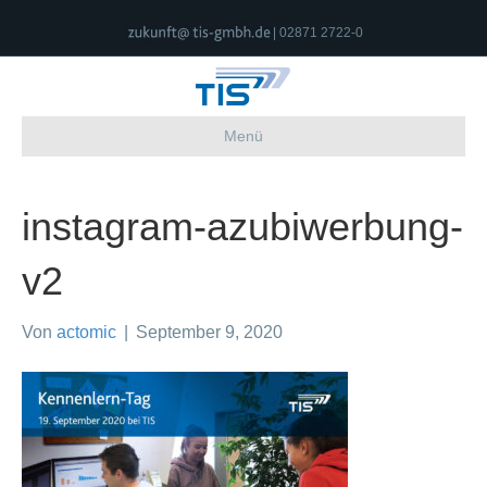
| 02871 2722-0
Menü
instagram-azubiwerbung-
v2
Von
actomic
|
September 9, 2020