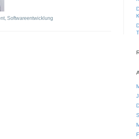
D
K
nt, Softwareentwicklung
D
T
A
M
J
D
S
M
F