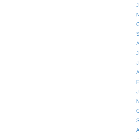
J
N
O
S
A
J
J
A
F
J
N
O
S
A