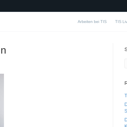
Arbeiten bei TIS
TIS Li
nn
R
T
D
S
D
K