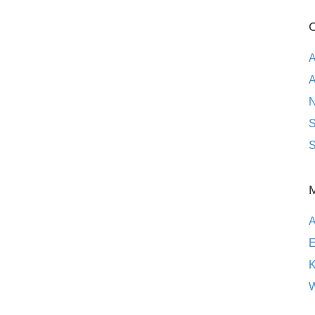
C
A
A
S
S
E
K
W