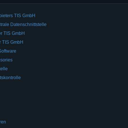
bieters TIS GmbH
rale Datenschnittstelle
er TIS GmbH
er TIS GmbH
Software
sories
elle
tskontrolle
ren