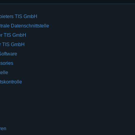
bieters TIS GmbH
rale Datenschnittstelle
er TIS GmbH
er TIS GmbH
Software
sories
elle
tskontrolle
ren