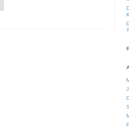
D
K
D
T
A
M
J
D
S
M
F