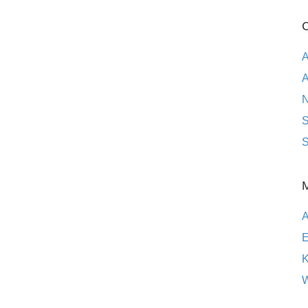
C
A
A
S
S
E
K
W