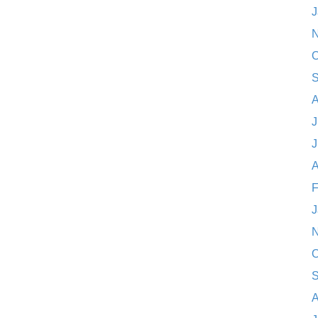
J
N
O
S
A
J
J
A
F
J
N
O
S
A