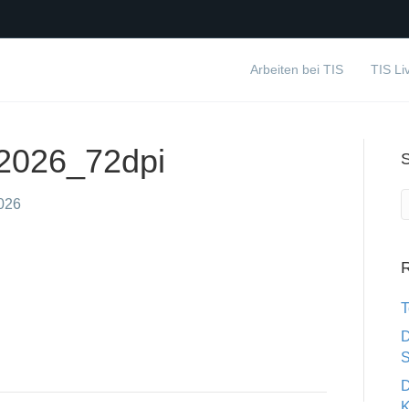
Arbeiten bei TIS
TIS Li
2026_72dpi
2026
R
T
D
S
D
K