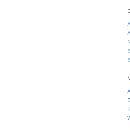
C
A
A
S
S
E
K
W