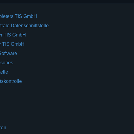
bieters TIS GmbH
rale Datenschnittstelle
er TIS GmbH
er TIS GmbH
Software
sories
elle
tskontrolle
ren