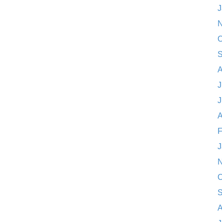
J
N
O
S
A
J
J
A
F
J
N
O
S
A