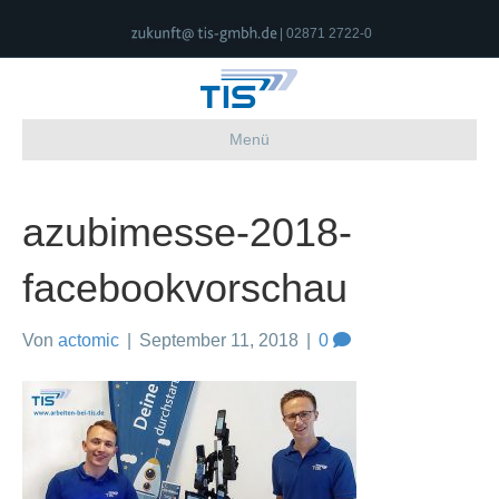
| 02871 2722-0
Menü
azubimesse-2018-
facebookvorschau
Von
actomic
|
September 11, 2018
|
0